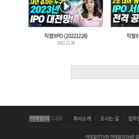
직썰!IPO (20221228)
직썰!I
2022.12.28
회사소개
오시는 길
업무
이데일리TV와 이데일리ON은 