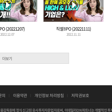
PO (20221207)
직썰!IPO (20221111)
2022.12.07
2022.11.11
더보기
문의
이용약관
개인정보 처리방침
저작권보호
금융감독원에 정식 신고된 유사투자자문업자로써, 이데일리ON 파트너는 개별적인 투