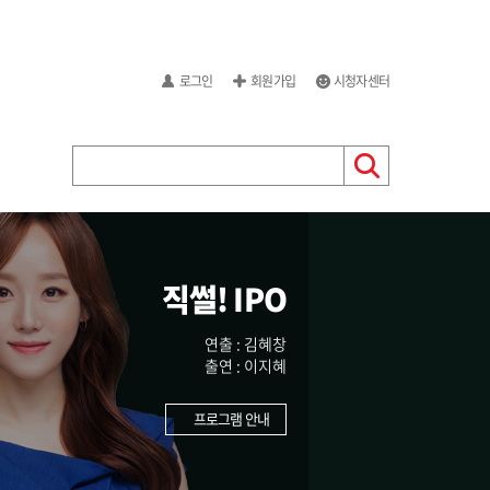
로그인
회원가입
시청자센터
직썰! IPO
연출 : 김혜창
출연 : 이지혜
프로그램 안내