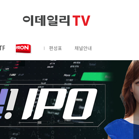
TF
편성표
채널안내