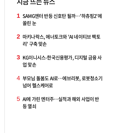
지금 뜨는 뉴스
1
SAMG엔터 반등 신호탄 될까…'하츄핑2'에
쏠린 눈
2
마키나락스, 에너토크와 'AI 네이티브 팩토
리' 구축 맞손
3
KG이니시스-한국신용평가, 디지털 금융 사
업 맞손
4
부모님 돌봄도 AI로…에브리봇, 로봇청소기
넘어 헬스케어로
5
AI에 가린 엔터주…실적과 해외 사업이 반
등 열쇠