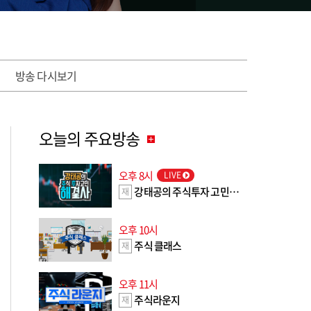
방송 다시보기
오늘의 주요방송
오후 8시
LIVE
강태공의 주식투자 고민해결사
재
오후 10시
주식 클래스
재
오후 11시
주식라운지
재