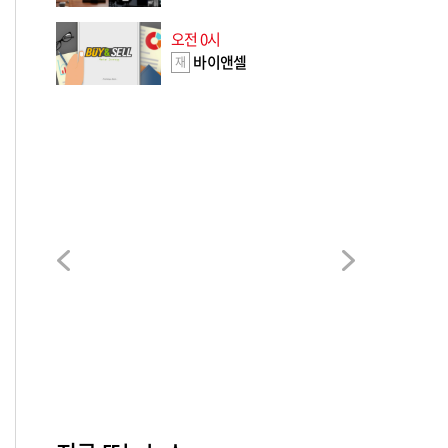
오전 0시
바이앤셀
재