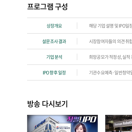
프로그램 구성
상장개요
해당 기업 설명 및 IPO일
설문조사 결과
시장참여자들의 의견 취합
기업 분석
희망공모가 적정성, 실적 
IPO 향후 일정
기관수요예측·일반청약일 
방송 다시보기