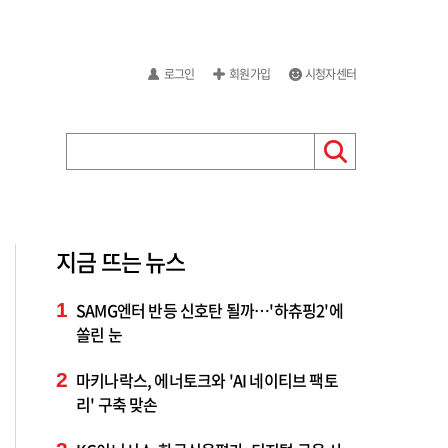
로그인
회원가입
시청자센터
지금 뜨는 뉴스
1
SAMG엔터 반등 신호탄 될까…'하츄핑2'에
쏠린 눈
2
마키나락스, 에너토크와 'AI 네이티브 팩토
리' 구축 맞손