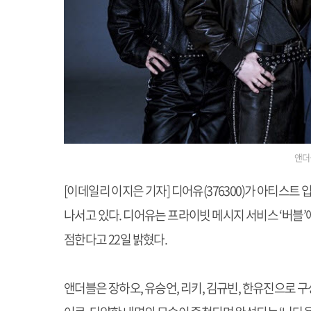
앤더
[이데일리 이지은 기자] 디어유(376300)가 아티스
나서고 있다. 디어유는 프라이빗 메시지 서비스 ‘버블’
점한다고 22일 밝혔다.
앤더블은 장하오, 유승언, 리키, 김규빈, 한유진으로 구성