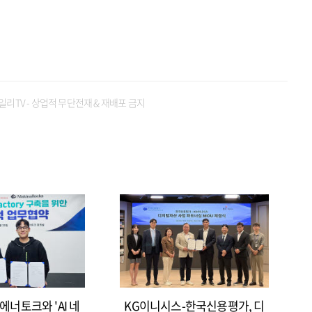
일리TV - 상업적 무단전재 & 재배포 금지
에너토크와 'AI 네
KG이니시스-한국신용평가, 디