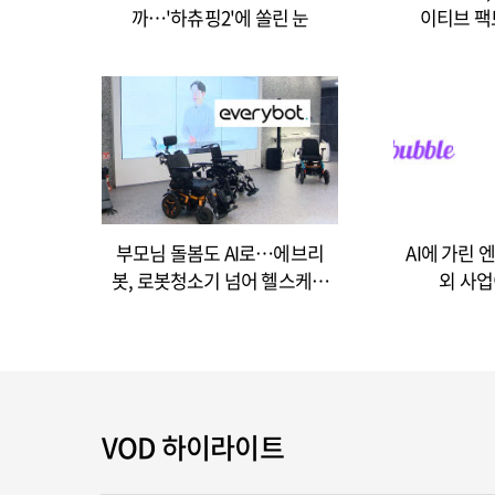
까…'하츄핑2'에 쏠린 눈
이티브 팩
부모님 돌봄도 AI로…에브리
AI에 가린
봇, 로봇청소기 넘어 헬스케어
외 사업
로
VOD 하이라이트