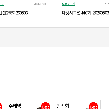
 인기
2026.08.03
무료 / 인기
202
셀256회260803
마켓시그널 440회 (20260803
주태영
함진희
t
Best
Best