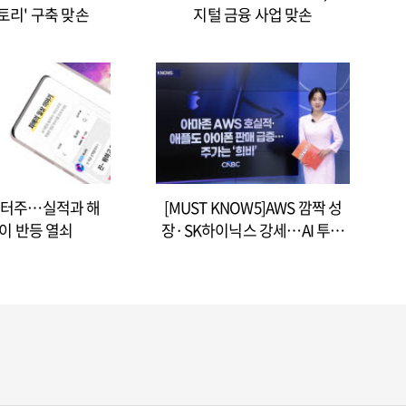
토리' 구축 맞손
지털 금융 사업 맞손
 엔터주…실적과 해
[MUST KNOW5]AWS 깜짝 성
이 반등 열쇠
장·SK하이닉스 강세…AI 투자
사이클 재가속