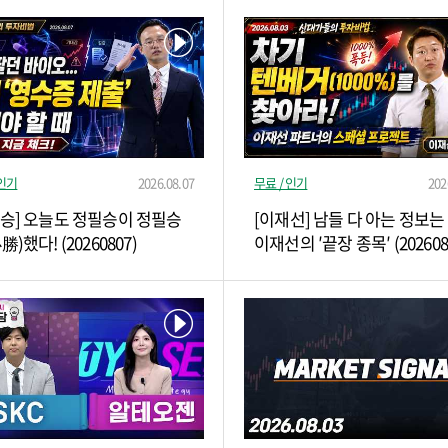
 인기
2026.08.07
무료 / 인기
202
필승] 오늘도 정필승이 정필승
[이재선] 남들 다 아는 정보는
勝)했다! (20260807)
이재선의 ′끝장 종목′ (202608