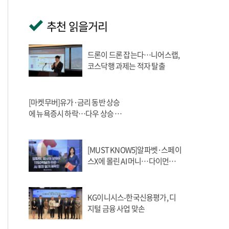
추천 읽을거리
드론이 드론 잡는다…니어스랩,
코스닥행 과제는 적자 탈출
[마켓무버]유가·금리 동반 상승
에 뉴욕증시 하락…다우 상승 랠
리 제동
[MUST KNOW5]알파벳·스페이
스X에 몰린 AI 머니…다이먼은
시장 리스크 경고
KG이니시스-한국신용평가, 디
지털 금융 사업 맞손