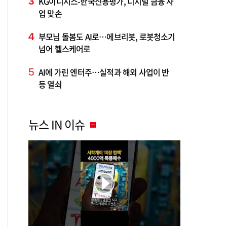
3
KG이니시스-한국신용평가, 디지털 금융 사
업 맞손
4
부모님 돌봄도 AI로…에브리봇, 로봇청소기
넘어 헬스케어로
5
AI에 가린 엔터주…실적과 해외 사업이 반
등 열쇠
뉴스 IN 이슈