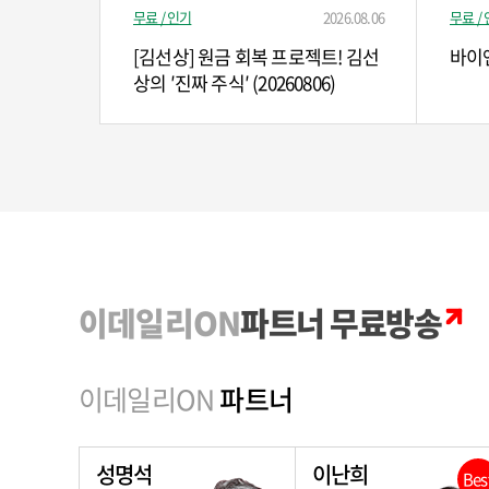
무료 / 인기
2026.08.06
무료 /
[김선상] 원금 회복 프로젝트! 김선
바이앤
상의 ′진짜 주식′ (20260806)
이데일리ON
파트너 무료방송
이데일리ON
파트너
성명석
이난희
Bes