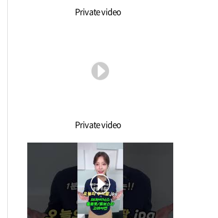
Private video
Private video