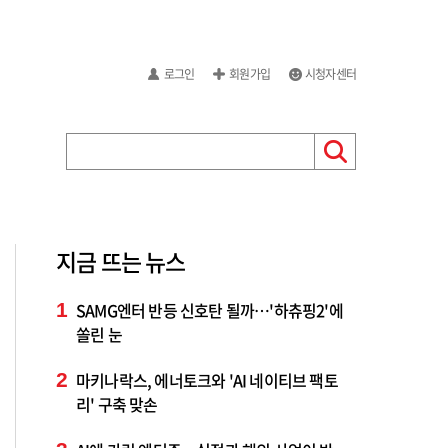
로그인
회원가입
시청자센터
지금 뜨는 뉴스
1
SAMG엔터 반등 신호탄 될까…'하츄핑2'에
쏠린 눈
2
마키나락스, 에너토크와 'AI 네이티브 팩토
리' 구축 맞손