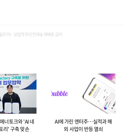
일리TV - 상업적 무단전재 & 재배포 금지
에너토크와 'AI 네
AI에 가린 엔터주…실적과 해
토리' 구축 맞손
외 사업이 반등 열쇠