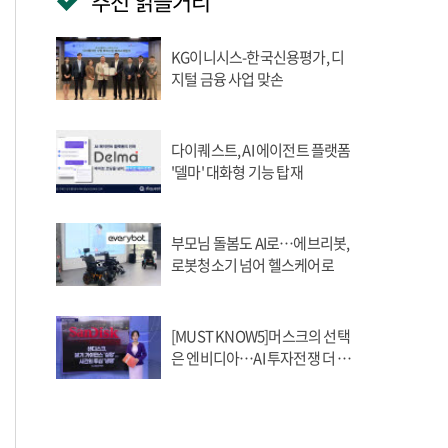
추천 읽을거리
KG이니시스-한국신용평가, 디
지털 금융 사업 맞손
다이퀘스트, AI 에이전트 플랫폼
'델마' 대화형 기능 탑재
부모님 돌봄도 AI로…에브리봇,
로봇청소기 넘어 헬스케어로
[MUST KNOW5]머스크의 선택
은 엔비디아…AI 투자전쟁 더 뜨
거워졌다