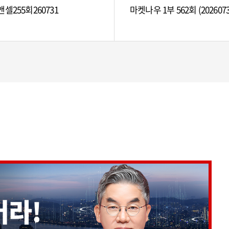
셀255회260731
마켓나우 1부 562회 (2026073
어라!