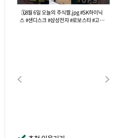
🗓️8월 6일 오늘의 주식짤.jpg #SK하이닉
스 #샌디스크 #삼성전자 #로보스타 #고려
아연