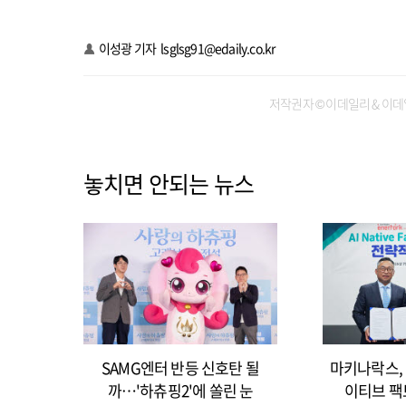
이성광 기자
lsglsg91@edaily.co.kr
저작권자 © 이데일리 & 이데
놓치면 안되는 뉴스
SAMG엔터 반등 신호탄 될
마키나락스, 
까…'하츄핑2'에 쏠린 눈
이티브 팩