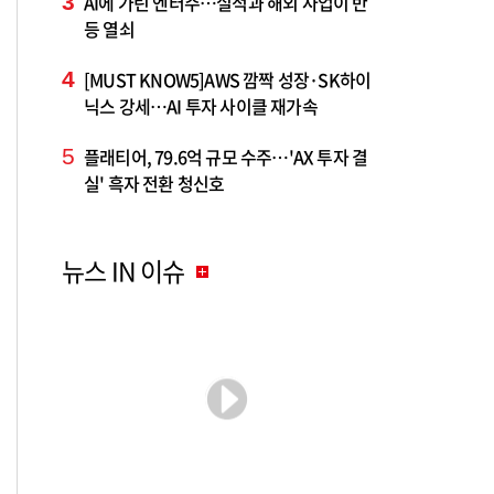
3
AI에 가린 엔터주…실적과 해외 사업이 반
등 열쇠
4
[MUST KNOW5]AWS 깜짝 성장·SK하이
닉스 강세…AI 투자 사이클 재가속
5
플래티어, 79.6억 규모 수주…'AX 투자 결
실' 흑자 전환 청신호
뉴스 IN 이슈