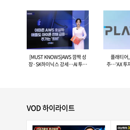
[MUST KNOW5]AWS 깜짝 성
플래티어, 
장·SK하이닉스 강세…AI 투자
주…'AX 투
사이클 재가속
VOD 하이라이트