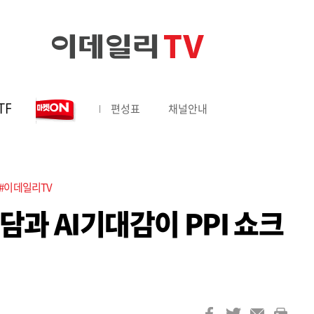
TF
편성표
채널안내
#이데일리TV
과 AI기대감이 PPI 쇼크