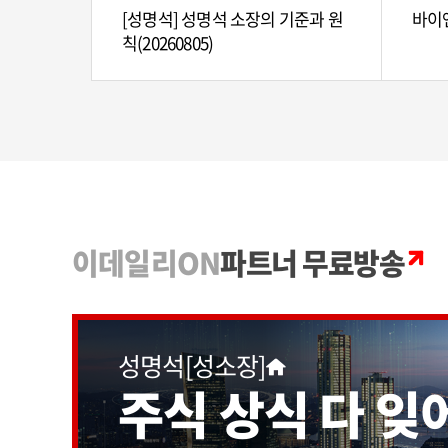
[성명석] 성명석 소장의 기준과 원
바이앤
칙(20260805)
이데일리ON
파트너 무료방송
성명석[성소장]
주식 상식 다 잊