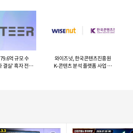
79.6억 규모 수
와이즈넛, 한국콘텐츠진흥원
자 결실' 흑자 전환
K-콘텐츠 분석 플랫폼 사업 수
청신호
주