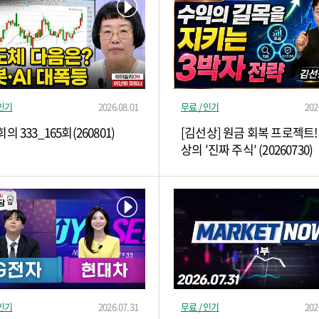
 인기
2026.08.01
무료 / 인기
202
의 333_165회(260801)
[김선상] 원금 회복 프로젝트!
상의 ′진짜 주식′ (20260730)
 인기
2026.07.31
무료 / 인기
202